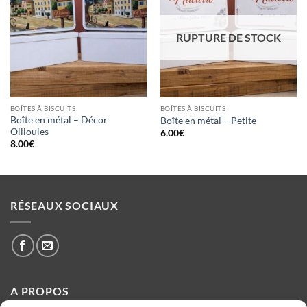
à la liste
à la liste
d’envies
d’envies
RUPTURE DE STOCK
BOÎTES À BISCUITS
BOÎTES À BISCUITS
Boîte en métal – Décor
Boîte en métal – Petite
Ollioules
6.00
€
8.00
€
RÉSEAUX SOCIAUX
A PROPOS