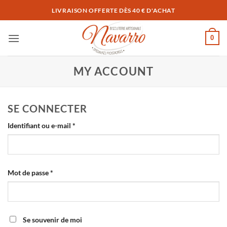
Passer
LIVRAISON OFFERTE DÈS 40 € D'ACHAT
au
contenu
0
MY ACCOUNT
SE CONNECTER
Obligatoire
Identifiant ou e-mail
*
Obligatoire
Mot de passe
*
Se souvenir de moi