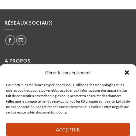
RÉSEAUX SOCIAUX
A PROPOS
Gérer le consentement
Fondée en 1984 à Ollioules par Eric Navarro, la biscuiterie
propose toute l'année des spécialités Provençales issues de
Pour offrir les meilleures expériences, nous utilisons des technologies telles
que les cookies pour stocker et/ou accéder aux informations des appareils. Le
sa production artisanale.
fait de consentir à ces technologies nous permettra de traiter des données
telles que le comportement de navigation ou les ID uniques sur ce site. Le fait de
ne pas consentir ou de retirer son consentement peut avoir un effet négatif sur
certaines caractéristiques et fonctions.
BISCUITERIE NAVARRO
ACCEPTER
1256 Av. Jean Monnet,