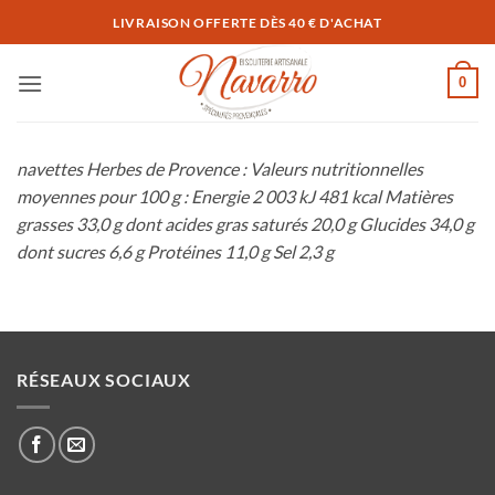
Passer
LIVRAISON OFFERTE DÈS 40 € D'ACHAT
au
contenu
0
navettes Herbes de Provence : Valeurs nutritionnelles
moyennes pour 100 g : Energie 2 003 kJ 481 kcal Matières
grasses 33,0 g dont acides gras saturés 20,0 g Glucides 34,0 g
dont sucres 6,6 g Protéines 11,0 g Sel 2,3 g
RÉSEAUX SOCIAUX