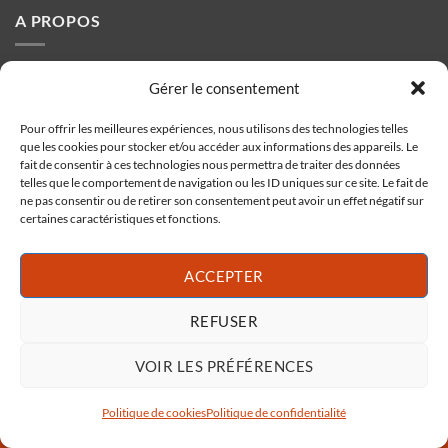
A PROPOS
Fondée en 1984 à Ollioules par Eric Navarro, la biscuiterie
Gérer le consentement
propose toute l'année des spécialités Provençales issues de
sa production artisanale.
Pour offrir les meilleures expériences, nous utilisons des technologies telles
que les cookies pour stocker et/ou accéder aux informations des appareils. Le
fait de consentir à ces technologies nous permettra de traiter des données
telles que le comportement de navigation ou les ID uniques sur ce site. Le fait de
BISCUITERIE NAVARRO
ne pas consentir ou de retirer son consentement peut avoir un effet négatif sur
certaines caractéristiques et fonctions.
1256 Av. Jean Monnet,
83190 Ollioules
ACCEPTER
REFUSER
ACCUEIL
BOUTIQUE
CONDITIONS GÉNÉRALES DE VENTE
MENTIONS LÉGALES
POLITIQUE DE COOKIES (UE)
VOIR LES PRÉFÉRENCES
POLITIQUE DE CONFIDENTIALITÉ
Copyright 2026 ©
Tous droits réservés
Politique de cookies
Politique de confidentialité