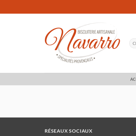
Passer
au
contenu
Rec
pour
AC
RÉSEAUX SOCIAUX