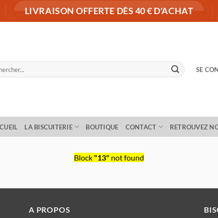
LIVRAISON OFFERTE DÈS 40 € D'ACHAT
herche
SE CON
 :
CUEIL
LA BISCUITERIE
BOUTIQUE
CONTACT
RETROUVEZ N
Block
"13"
not found
A PROPOS
BI