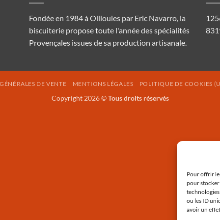
Fondée en 1984 à Ollioules par Eric Navarro, la
125
biscuiterie propose toute l'année des spécialités
831
Provençales issues de sa production artisanale.
GÉNÉRALES DE VENTE
MENTIONS LÉGALES
POLITIQUE DE COOKIES (U
Copyright 2026 ©
Tous droits réservés
Pour offrir l
pour stocker 
technologies
ou les ID uni
avoir un effe