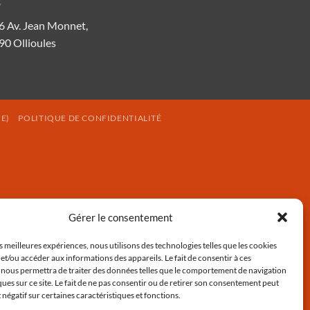
6 Av. Jean Monnet,
90 Ollioules
E)
POLITIQUE DE CONFIDENTIALITÉ
Gérer le consentement
es meilleures expériences, nous utilisons des technologies telles que les cookies
et/ou accéder aux informations des appareils. Le fait de consentir à ces
 nous permettra de traiter des données telles que le comportement de navigation
ques sur ce site. Le fait de ne pas consentir ou de retirer son consentement peut
t négatif sur certaines caractéristiques et fonctions.