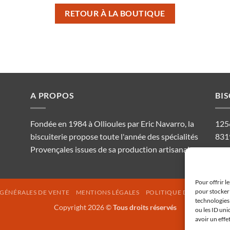
RETOUR À LA BOUTIQUE
A PROPOS
BI
Fondée en 1984 à Ollioules par Eric Navarro, la
125
biscuiterie propose toute l'année des spécialités
831
Provençales issues de sa production artisanale.
Pour offrir l
pour stocker 
GÉNÉRALES DE VENTE
MENTIONS LÉGALES
POLITIQUE DE COOKIES (U
technologies
Copyright 2026 ©
Tous droits réservés
ou les ID uni
avoir un effe