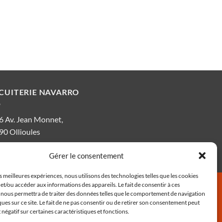
SCUITERIE NAVARRO
6 Av. Jean Monnet,
90 Ollioules
Gérer le consentement
es meilleures expériences, nous utilisons des technologies telles que les cookies
et/ou accéder aux informations des appareils. Le fait de consentir à ces
E)
POLITIQUE DE CONFIDENTIALITÉ
 nous permettra de traiter des données telles que le comportement de navigation
ques sur ce site. Le fait de ne pas consentir ou de retirer son consentement peut
t négatif sur certaines caractéristiques et fonctions.