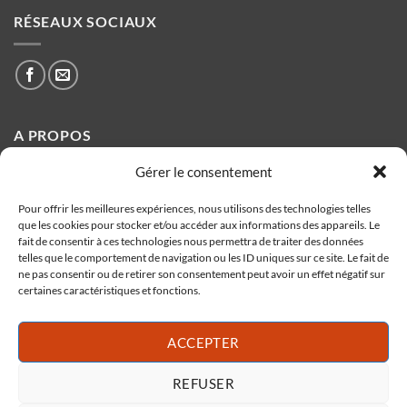
RÉSEAUX SOCIAUX
A PROPOS
Gérer le consentement
Fondée en 1984 à Ollioules par Eric Navarro, la biscuiterie
propose toute l'année des spécialités Provençales issues de
Pour offrir les meilleures expériences, nous utilisons des technologies telles
que les cookies pour stocker et/ou accéder aux informations des appareils. Le
sa production artisanale.
fait de consentir à ces technologies nous permettra de traiter des données
telles que le comportement de navigation ou les ID uniques sur ce site. Le fait de
ne pas consentir ou de retirer son consentement peut avoir un effet négatif sur
certaines caractéristiques et fonctions.
BISCUITERIE NAVARRO
1256 Av. Jean Monnet,
ACCEPTER
83190 Ollioules
REFUSER